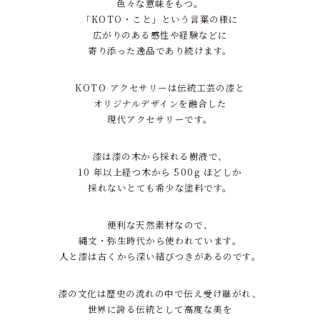
色々な意味をもつ。
「KOTO・こと」という言葉の様に
広がりのある感性や経験などに
寄り添った逸品であり続けます。
KOTO アクセサリーは伝統工芸の漆と
オリジナルデザインを融合した
現代アクセサリーです。
漆は漆の木から採れる樹液で、
10 年以上経つ木から 500g ほどしか
採れないとても希少な塗料です。
便利な天然素材なので、
縄文・弥生時代から使われています。
人と漆は古くから深い結びつきがあるのです。
漆の文化は歴史の流れの中で伝え受け継がれ、
世界に誇る伝統として高度な美を