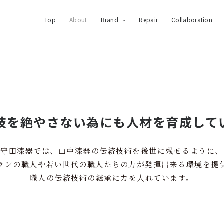
Top
About
Brand
Repair
Collaboration
技を絶やさない為にも
人材を育成して
守田漆器では、山中漆器の伝統技術を
後世に残せるように、
ランの職人や若い世代の職人たちの力が
発揮出来る環境を提
職人の伝統技術の継承に力を入れています。